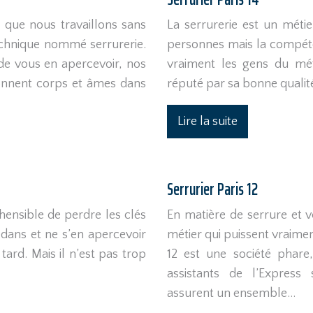
 que nous travaillons sans
La serrurerie est un mét
echnique nommé serrurerie.
personnes mais la compéte
de vous en apercevoir, nos
vraiment les gens du méti
donnent corps et âmes dans
réputé par sa bonne qualité
Lire la suite
Serrurier Paris 12
éhensible de perdre les clés
En matière de serrure et 
edans et ne s’en apercevoir
métier qui puissent vraimen
tard. Mais il n’est pas trop
12 est une société phar
assistants de l’Express
assurent un ensemble…