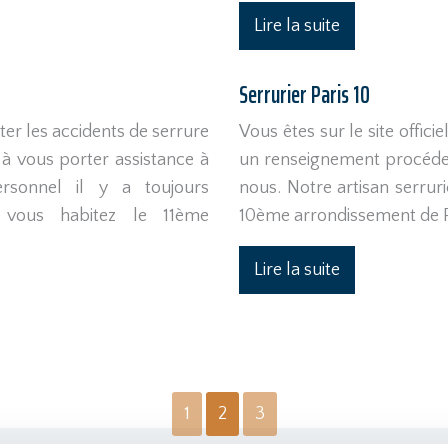
Lire la suite
Serrurier Paris 10
ter les accidents de serrure
Vous êtes sur le site officie
à vous porter assistance à
un renseignement procédez
rsonnel il y a toujours
nous. Notre artisan serrur
 vous habitez le 11ème
10ème arrondissement de Pa
Lire la suite
1
2
3