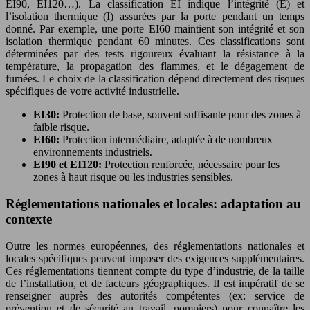
EI90, EI120…). La classification EI indique l’intégrité (E) et
l’isolation thermique (I) assurées par la porte pendant un temps
donné. Par exemple, une porte EI60 maintient son intégrité et son
isolation thermique pendant 60 minutes. Ces classifications sont
déterminées par des tests rigoureux évaluant la résistance à la
température, la propagation des flammes, et le dégagement de
fumées. Le choix de la classification dépend directement des risques
spécifiques de votre activité industrielle.
EI30:
Protection de base, souvent suffisante pour des zones à
faible risque.
EI60:
Protection intermédiaire, adaptée à de nombreux
environnements industriels.
EI90 et EI120:
Protection renforcée, nécessaire pour les
zones à haut risque ou les industries sensibles.
Réglementations nationales et locales: adaptation au
contexte
Outre les normes européennes, des réglementations nationales et
locales spécifiques peuvent imposer des exigences supplémentaires.
Ces réglementations tiennent compte du type d’industrie, de la taille
de l’installation, et de facteurs géographiques. Il est impératif de se
renseigner auprès des autorités compétentes (ex: service de
prévention et de sécurité au travail, pompiers) pour connaître les