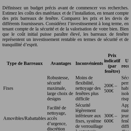
Définissez un budget précis avant de commencer vos recherches.
Estimez les coûts des matériaux et de l’installation, en tenant compte
des prix barreaux de fenêtre. Comparez les prix et les devis de
différents fournisseurs. Considérez l’investissement à long terme, en
tenant compte de la sécurité et de la valorisation de votre bien. Bien
que le coût initial puisse paraître élevé, les barreaux de fenêtre
représentent un investissement rentable en termes de sécurité et de
tranquillité d’esprit.
Prix
indicatif
Uti
Type de Barreaux
Avantages
Inconvénients
(par
rec
fenêtre)
Robustesse,
Moins de
Sécur
sécurité
flexibilité,
perm
200€ –
Fixes
maximale,
nettoyage des
habit
500€
large choix de
fenêtres plus
isolé
designs
difficile
risqu
Sécurité
Appa
Facilité de
légèrement
mais
nettoyage,
inférieure aux
300€ –
jeune
Amovibles/Rabattables
accès
fixes, système
600€
fenêt
d’urgence,
de verrouillage
diffic
discrétion